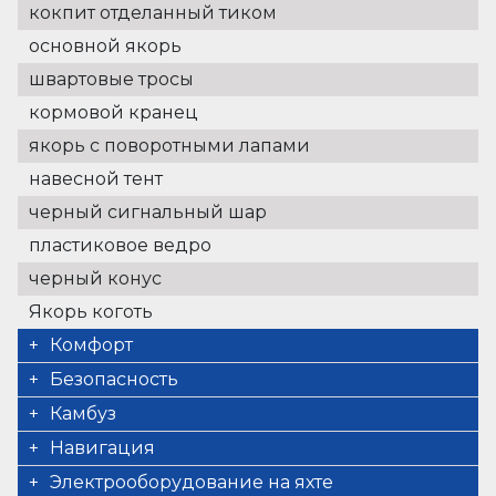
кокпит отделанный тиком
основной якорь
швартовые тросы
кормовой кранец
якорь с поворотными лапами
навесной тент
черный сигнальный шар
пластиковое ведро
черный конус
Якорь коготь
Комфорт
подушки кокпита
Безопасность
аптечка первой медицинской помощи
Камбуз
проблесковый огонь
газовые балоны
Навигация
туманный горн
горячая вода
ручной переносной компас
Электрооборудование на яхте