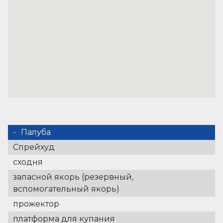
Палуба
Спрейхуд
сходня
запасной якорь (резервный,
вспомогательный якорь)
прожектор
платформа для купания