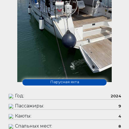
Парусная яхта
Год:
2024
Пассажиры:
9
Каюты:
4
Спальных мест:
8