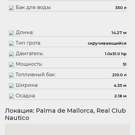
Бак для воды:
350 л
Длина:
14.27 м
Тип грота:
скручивающийся
Двигатель:
1.0x51.0 hp
Мощность:
51
Топливный бак:
210.0 л
Ширина:
4.35 м
Осадка:
2.18 м
Локация: Palma de Mallorca, Real Club
Nautico