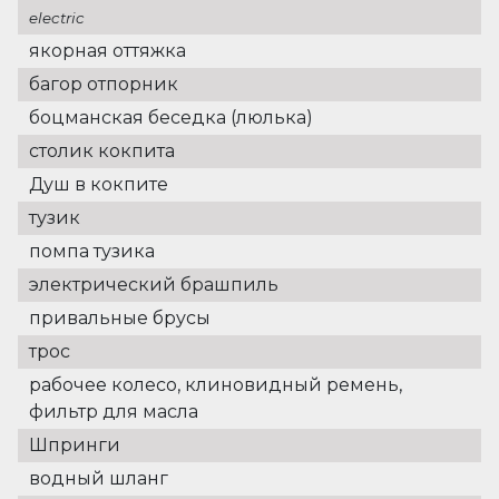
electric
якорная оттяжка
багор отпорник
боцманская беседка (люлька)
столик кокпита
Душ в кокпите
тузик
помпа тузика
электрический брашпиль
привальные брусы
трос
рабочее колесо, клиновидный ремень,
фильтр для масла
Шпринги
водный шланг