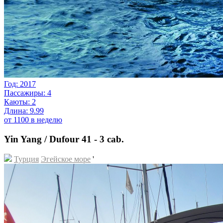
Год: 2017
Пассажиры: 4
Каюты: 2
Длина: 9.99
от 1100 в неделю
Yin Yang / Dufour 41 - 3 cab.
Турция
Эгейское море
'