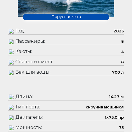
Парусная яхта
Год:
2023
Пассажиры:
8
Каюты:
4
Спальных мест:
8
Бак для воды:
700 л
Длина:
14.27 м
Тип грота:
скручивающийся
Двигатель:
1x75.0 hp
Мощность:
75