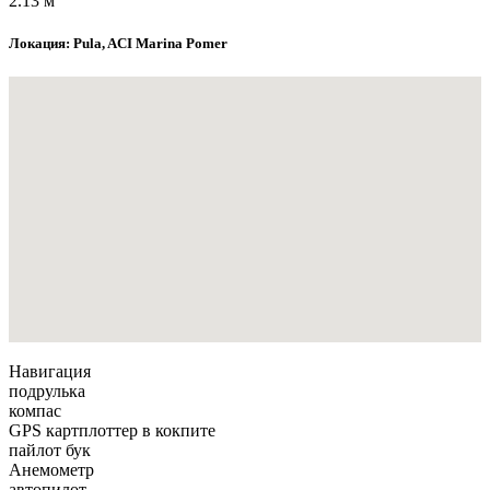
2.13 м
Локация: Pula, ACI Marina Pomer
Навигация
подрулька
компас
GPS картплоттер в кокпите
пайлот бук
Анемометр
автопилот