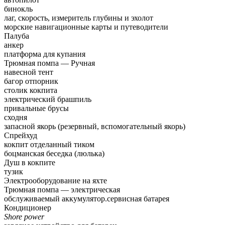
бинокль
лаг, скорость, измеритель глубины и эхолот
морские навигационные карты и путеводители
Палуба
анкер
платформа для купания
Трюмная помпа — Pучная
навесной тент
багор отпорник
столик кокпита
электрический брашпиль
привальные брусы
сходня
запасной якорь (резервный, вспомогательный якорь)
Спрейхуд
кокпит отделанный тиком
боцманская беседка (люлька)
Душ в кокпите
тузик
Электрооборудование на яхте
Трюмная помпа — электрическая
обслуживаемый аккумулятор.сервисная батарея
Кондиционер
Shore power