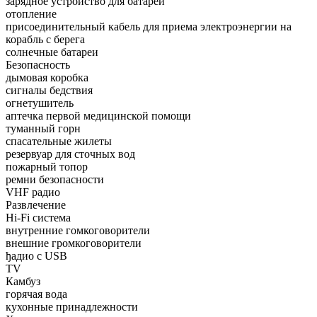
зарядное устройство для батареи
отопление
присоединительный кабель для приема электроэнергии на
корабль с берега
солнечные батареи
Безопасность
дымовая коробка
сигналы бедствия
огнетушитель
аптечка первой медицинской помощи
туманный горн
спасательные жилеты
резервуар для сточных вод
пожарный топор
ремни безопасности
VHF радио
Развлечение
Hi-Fi система
внутренние гомкоговорители
внешние громкоговорители
ђадио с USB
TV
Камбуз
горячая вода
кухонные принадлежности