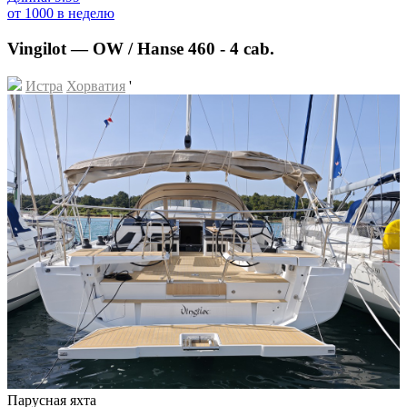
от 1000 в неделю
Vingilot — OW / Hanse 460 - 4 cab.
Истра
Хорватия
'
Парусная яхта