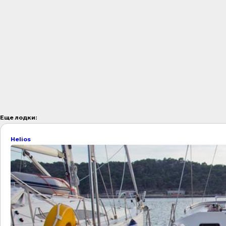
Еще лодки:
Helios