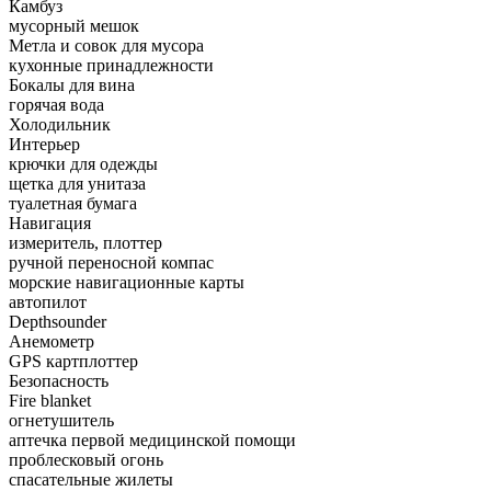
Камбуз
мусорный мешок
Метла и совок для мусора
кухонные принадлежности
Бокалы для вина
горячая вода
Холодильник
Интерьер
крючки для одежды
щетка для унитаза
туалетная бумага
Навигация
измеритель, плоттер
ручной переносной компас
морские навигационные карты
автопилот
Depthsounder
Анемометр
GPS картплоттер
Безопасность
Fire blanket
огнетушитель
аптечка первой медицинской помощи
проблесковый огонь
спасательные жилеты