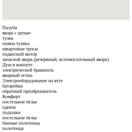
Палуба
якорь с цепью
тузик
помпа тузика
швартовые тросы
подвесной мотор
запасной якорь (резервный, вспомогательный якорь)
Душ в кокпите
электрический брашпиль
якорный огонь
Электрооборудование на яхте
батарейки
обратный преобразователь
Комфорт
постельное белье
одеяла
подушки
постельное белье
банные полотенца
полотенца