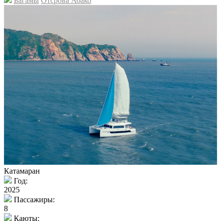
Багамы
Отсрова Абако
'
Катамаран
Год:
2025
Пассажиры:
8
Каюты: