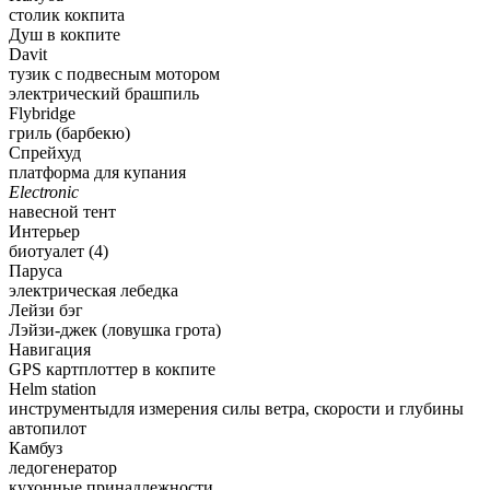
столик кокпита
Душ в кокпите
Davit
тузик с подвесным мотором
электрический брашпиль
Flybridge
гриль (барбекю)
Спрейхуд
платформа для купания
Electronic
навесной тент
Интерьер
биотуалет (4)
Паруса
электрическая лебедка
Лейзи бэг
Лэйзи-джек (ловушка грота)
Навигация
GPS картплоттер в кокпите
Helm station
инструментыдля измерения силы ветра, скорости и глубины
автопилот
Камбуз
ледогенератор
кухонные принадлежности