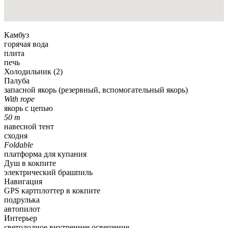
Камбуз
горячая вода
плита
печь
Холодильник (2)
Палуба
запасной якорь (резервный, вспомогательный якорь)
With rope
якорь с цепью
50 m
навесной тент
сходня
Foldable
платформа для купания
Душ в кокпите
электрический брашпиль
Навигация
GPS картплоттер в кокпите
подрулька
автопилот
Интерьер
светододное внутреннее освещение