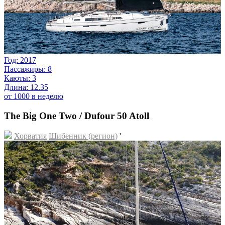
Год: 2017
Пассажиры: 8
Каюты: 3
Длина: 12.35
от 1000 в неделю
The Big One Two / Dufour 50 Atoll
Хорватия
Шибенник (регион)
'