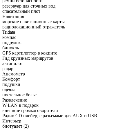
ремни безопасности
резервуар для сточных вод
спасательный плот
Навигация
морские навигационные карты
радиолокационный отражатель
Tridata
компас
подрулька
бинокль
GPS картплоттер в кокпите
Гид круизных маршрутов
автопилот
радар
Анемометр
Комфорт
подушки
одеяла
постельное белье
Развлечение
W-LAN в подарок
внешние громкоговорители
Радио CD плейер, c разъемами для AUX и USB
Интерьер
биотуалет
(2)