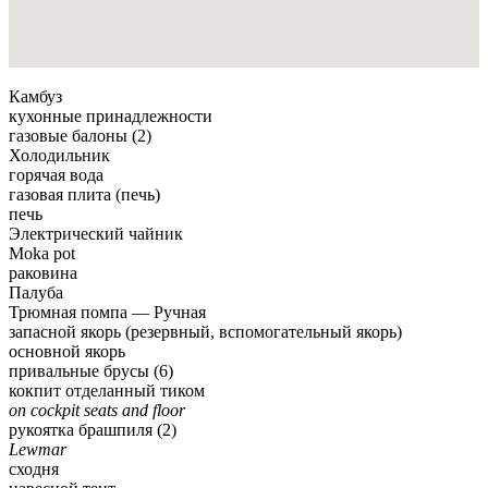
Камбуз
кухонные принадлежности
газовые балоны (2)
Холодильник
горячая вода
газовая плита (печь)
печь
Электрический чайник
Moka pot
раковина
Палуба
Трюмная помпа — Pучная
запасной якорь (резервный, вспомогательный якорь)
основной якорь
привальные брусы (6)
кокпит отделанный тиком
on cockpit seats and floor
рукоятка брашпиля (2)
Lewmar
сходня