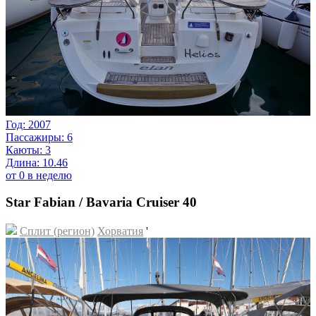
Год: 2007
Пассажиры: 6
Каюты: 3
Длина: 10.46
от 0 в неделю
Star Fabian / Bavaria Cruiser 40
Сплит (регион)
Хорватия
'