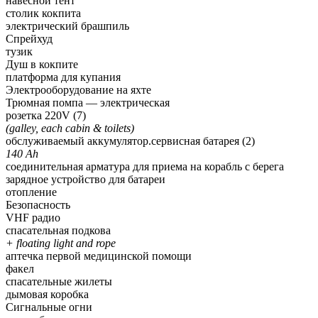
навесной тент
столик кокпита
электрический брашпиль
Спрейхуд
тузик
Душ в кокпите
платформа для купания
Электрооборудование на яхте
Трюмная помпа — электрическая
розетка 220V (7)
(galley, each cabin & toilets)
обслуживаемый аккумулятор.сервисная батарея (2)
140 Ah
соединительная арматура для приема на корабль с берега
зарядное устройство для батареи
отопление
Безопасность
VHF радио
спасательная подкова
+ floating light and rope
аптечка первой медицинской помощи
факел
спасательные жилеты
дымовая коробка
Сигнальные огни