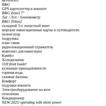
автопилот
B&G
GPS картплоттер в кокпите
B&G Zeus3 7″
Лаг / Лот / Аннемометр
B&G Triton2
складной 3-х лопастной винт
морские навигационные карты и путеводители
пеленгатор
подрулька
план гаваи
радиолокационный отражатель
комплект для навигации
Камбуз
Холодильник
110l front loader
кухонные принадлежности
горячая вода
газовые балоны
Комфорт
подушки кокпита
Электрооборудование на яхте
отопление
Кондиционер
NEW 2025/ operating with shore power