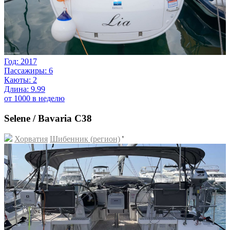
Год: 2017
Пассажиры: 6
Каюты: 2
Длина: 9.99
от 1000 в неделю
Selene / Bavaria C38
Хорватия
Шибенник (регион)
'