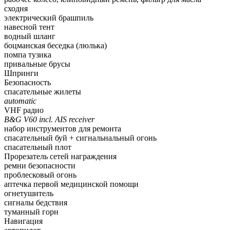
сходня
электрический брашпиль
навесной тент
водный шланг
боцманская беседка (люлька)
помпа тузика
привальные брусы
Шпринги
Безопасность
спасательные жилеты
automatic
VHF радио
B&G V60 incl. AIS receiver
набор инструментов для ремонта
спасательный буй + сигнальнальный огонь
спасательный плот
Прорезатель сетей награждения
ремни безопасности
проблесковый огонь
аптечка первой медицинской помощи
огнетушитель
сигналы бедствия
туманный горн
Навигация