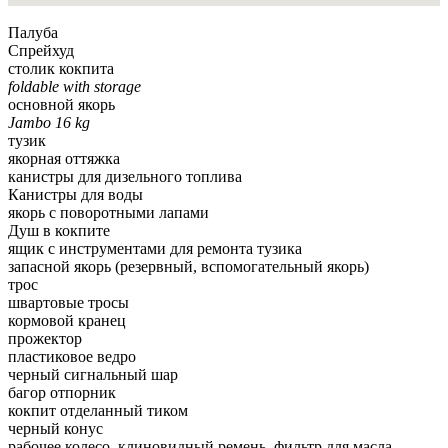
Палуба
Спрейхуд
столик кокпита
foldable with storage
основной якорь
Jambo 16 kg
тузик
якорная оттяжка
канистры для дизельного топлива
Канистры для воды
якорь с поворотными лапами
Душ в кокпите
ящик с инструментами для ремонта тузика
запасной якорь (резервный, вспомогательный якорь)
трос
швартовые тросы
кормовой кранец
прожектор
пластиковое ведро
черный сигнальный шар
багор отпорник
кокпит отделанный тиком
черный конус
рабочее колесо, клиновидный ремень, фильтр для масла