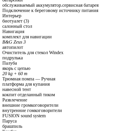
обслуживаемый аккумулятор.сервисная батарея
Подключение к береговому источнику питания
Интерьер
биотуалет
(3)
салонный стол
Навигация
комплект для навигации
B&G Zeus 3
автопилот
Очиститель для стекол Windex
подрулька
Палуба
якорь с цепью
20 kg + 60 m
Трюмная помпа — Pучная
платформа для купания
навесной тент
кокпит отделанный тиком
Развлечение
внешние громкоговорители
внутренние гомкоговорители
FUSION sound system
Паруса
брашпиль