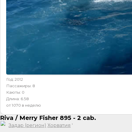
Год: 2012
Пассажиры: 8
Каюты: 0
Длина: 6.58
от 1070 в неделю
Riva / Merry Fisher 895 - 2 cab.
Задар (регион)
Хорватия
'