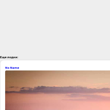
Еще лодки:
No Name