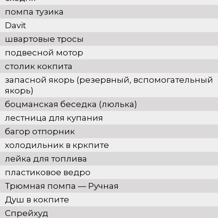
помпа тузика
Davit
швартовые тросы
подвесной мотор
столик кокпита
запасной якорь (резервный, вспомогательный
якорь)
боцманская беседка (люлька)
лестница для купания
багор отпорник
холодильник в кркпите
лейка для топлива
пластиковое ведро
Трюмная помпа — Pучная
Душ в кокпите
Спрейхуд