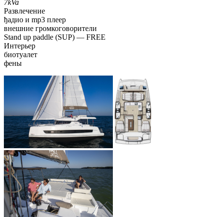
7kVa
Развлечение
ђадио и mp3 плеер
внешние громкоговорители
Stand up paddle (SUP) — FREE
Интерьер
биотуалет
фены