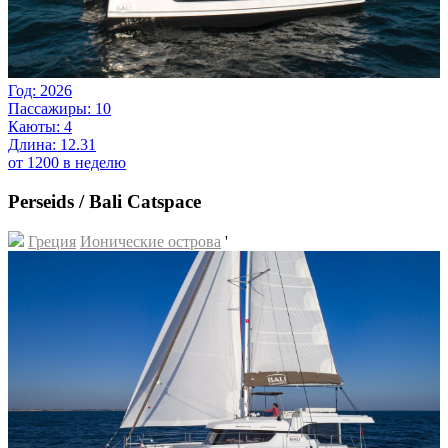
Год: 2026
Пассажиры: 10
Каюты: 4
Длина: 12.31
от 1200 в неделю
Perseids / Bali Catspace
Греция
Ионические острова
'