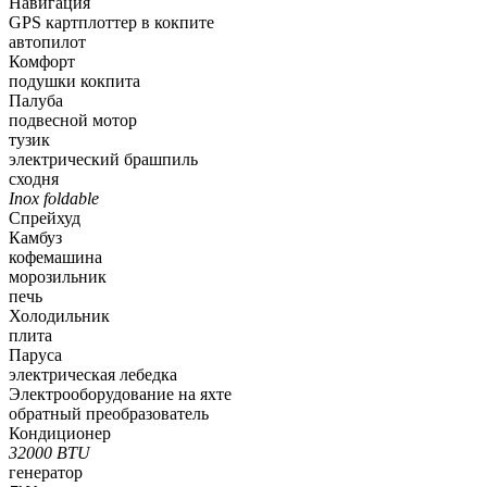
Навигация
GPS картплоттер в кокпите
автопилот
Комфорт
подушки кокпита
Палуба
подвесной мотор
тузик
электрический брашпиль
сходня
Inox foldable
Спрейхуд
Камбуз
кофемашина
морозильник
печь
Холодильник
плита
Паруса
электрическая лебедка
Электрооборудование на яхте
обратный преобразователь
Кондиционер
32000 BTU
генератор