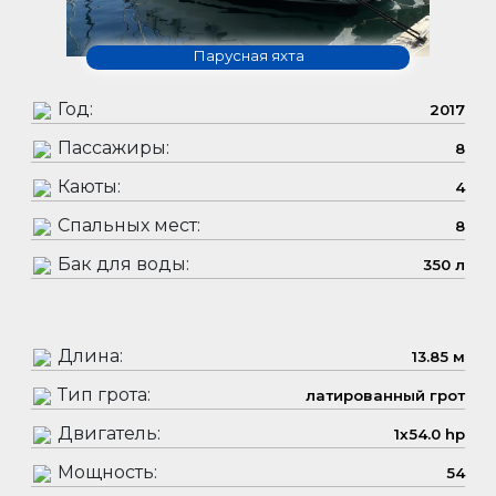
Парусная яхта
Год:
2017
Пассажиры:
8
Каюты:
4
Спальных мест:
8
Бак для воды:
350 л
Длина:
13.85 м
Тип грота:
латированный грот
Двигатель:
1x54.0 hp
Мощность:
54