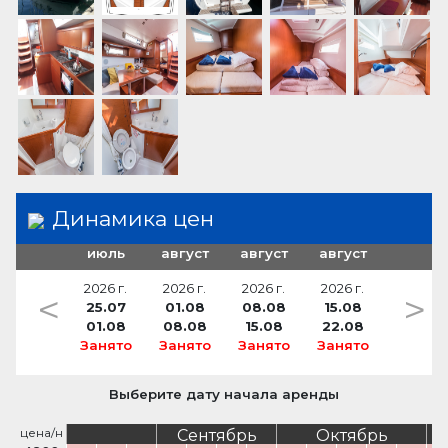
солнечные батареи
аптечка первой медицинской помощи
столик кокпита
автопилот
сигналы бедствия
Душ в кокпите
бинокль
туманный горн
Спрейхуд
пожарный топор
электрический брашпиль
боцманская беседка (люлька)
сходня
Динамика цен
июль
август
август
август
2026 г.
2026 г.
2026 г.
2026 г.
<
>
25.07
01.08
08.08
15.08
01.08
08.08
15.08
22.08
Занято
Занято
Занято
Занято
Выберите дату начала аренды
цена/н
Сентябрь
Октябрь