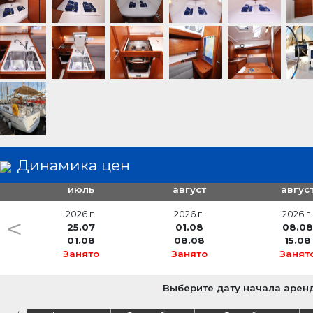
сходня
Динамика цен
июль
август
авгус
2026 г.
2026 г.
2026 г.
<
25.07
01.08
08.08
01.08
08.08
15.08
Занято
Занято
Занят
Выберите дату начала арен