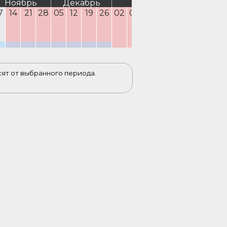
Ноябрь
Декабрь
Январь
Февра
7
14
21
28
05
12
19
26
02
09
16
23
30
06
13
2
сят от выбранного периода.