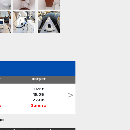
т
август
2026 г.
>
15.08
22.08
о
Занято
ды