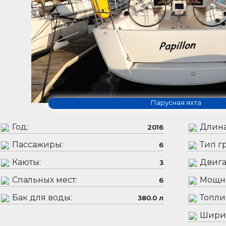
Парусная яхта
Год:
Длина
2016
Пассажиры:
Тип гр
6
Каюты:
Двига
3
Спальных мест:
Мощно
6
Бак для воды:
Топли
380.0 л
Шири