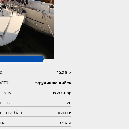
:
10.28 м
ота:
скручивающийся
тель:
1x20.0 hp
сть:
20
вный бак:
160.0 л
на:
3.54 м