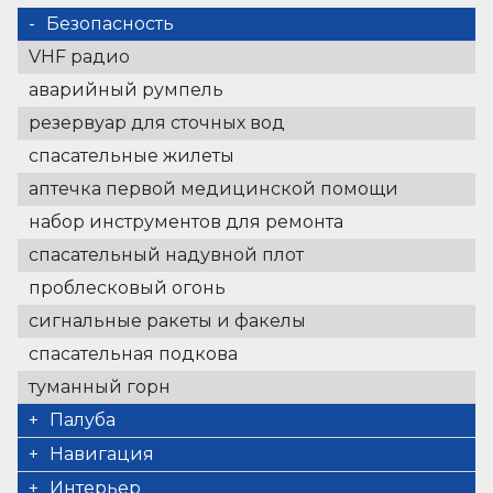
Безопасность
VHF радио
аварийный румпель
резервуар для сточных вод
спасательные жилеты
аптечка первой медицинской помощи
набор инструментов для ремонта
спасательный надувной плот
проблесковый огонь
сигнальные ракеты и факелы
спасательная подкова
туманный горн
Палуба
Душ в кокпите
Навигация
электрический брашпиль
морские навигационные карты
Интерьер