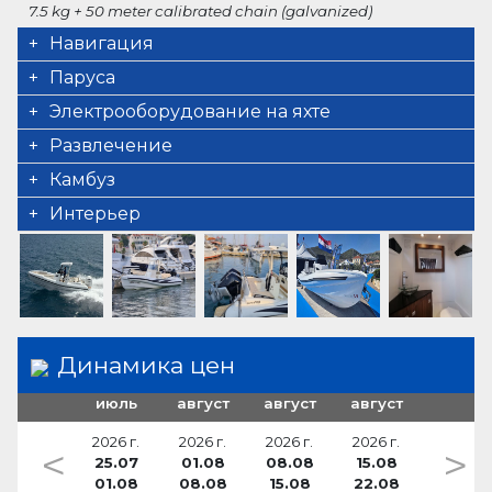
7.5 kg + 50 meter calibrated chain (galvanized)
Навигация
GPS картплоттер
Паруса
Depthsounder
электрическая лебедка
Электрооборудование на яхте
Lewmar 500 W
навигационные огни
штепсели на 12 V
Развлечение
Трюмная помпа — электрическая
внешние громкоговорители (4)
Камбуз
Fusion radio
Холодильник
Интерьер
65 l
биотуалет
Динамика цен
июль
август
август
август
2026 г.
2026 г.
2026 г.
2026 г.
<
>
25.07
01.08
08.08
15.08
01.08
08.08
15.08
22.08