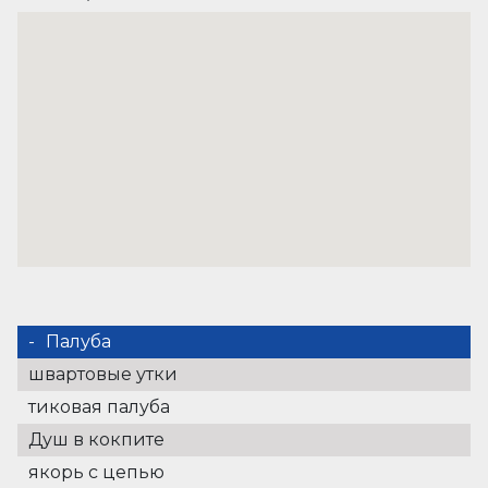
Палуба
швартовые утки
тиковая палуба
Душ в кокпите
якорь с цепью