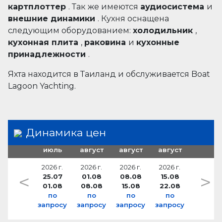
картплоттер
. Так же имеются
аудиосистема
и
внешние динамики
. Кухня оснащена
следующим оборудованием:
холодильник
,
кухонная плита
,
раковина
и
кухонные
принадлежности
.
Яхта находится в Таиланд и обслуживается Boat
Lagoon Yachting.
Динамика цен
июль
август
август
август
2026 г.
2026 г.
2026 г.
2026 г.
<
>
25.07
01.08
08.08
15.08
01.08
08.08
15.08
22.08
по
по
по
по
запросу
запросу
запросу
запросу