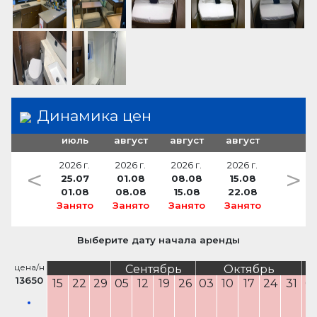
спасательный плот
кокпит отделанный тиком
Очиститель для стекол Windex
водяная помпа
спасательные жилеты (12)
губка
морские навигационные карты
газовые балоны (2)
Прорезатель сетей награждения
столик кокпита
кухонные принадлежности
туманный горн
навесной тент
печь
огнетушитель
утка для шпрингов (8)
набор инструментов для ремонта
Динамика цен
рукоятка брашпиля (2)
спасательный жилет (для детей)
июль
август
август
август
сходня
якорь с цепью
2026 г.
2026 г.
2026 г.
2026 г.
<
>
25.07
01.08
08.08
15.08
боцманская беседка (люлька)
01.08
08.08
15.08
22.08
швартовые тросы
Занято
Занято
Занято
Занято
канистра с топливом для подвесеного мотора
Выберите дату начала аренды
швартовые утки
цена/н
водный шланг
Сентябрь
Октябрь
13650
15
22
29
05
12
19
26
03
10
17
24
31
0
кормовой кранец
палубная щетка