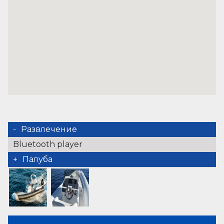
Развлечение
Bluetooth player
Палуба
Душ в кокпите
Sun awning (forward cockpit)