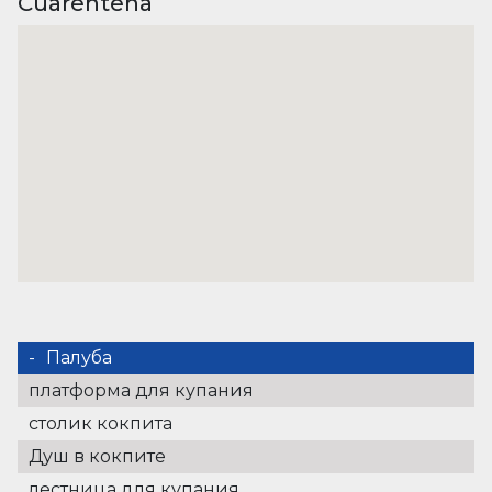
Cuarentena
Палуба
платформа для купания
столик кокпита
Душ в кокпите
лестница для купания