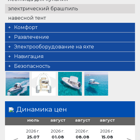
электрический брашпиль
навесной тент
Комфорт
Sundeck beds
Развлечение
on bow and stern
внешние громкоговорители
Электрооборудование на яхте
оборудование для плавания в маске
USB sockets
Навигация
Bluetooth player
Depthsounder
Безопасность
место для загарания
GPS
VHF радио
спасательные жилеты
Динамика цен
июль
август
август
август
2026 г.
2026 г.
2026 г.
2026 г.
25.07
01.08
08.08
15.08