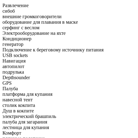
Развлечение
сибоб
внешние громкоговорители
оборудование для плавания в маске
серфинг с веслом
Электрооборудование на яхте
Кондиционер
генератор
Подключение к береговому источнику питания
USB sockets
Навигация
автопилот
подрулька
Depthsounder
GPS
Палуба
платформа для купания
навесной тент
столик кокпита
Душ в кокпите
электрический брашпиль
палуба для загарания
лестница для купания
Комфорт