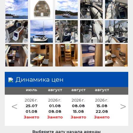
солнечные батареи
раковина
360 W
водоочистная установка
зарядное устройство для батареи (2)
микроволновая печь
115 A/h
Динамика цен
июль
август
август
август
2026 г.
2026 г.
2026 г.
2026 г.
<
>
25.07
01.08
08.08
15.08
01.08
08.08
15.08
22.08
Занято
Занято
Занято
Занято
Выберите дату начала аренды