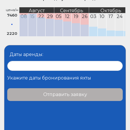
цена/н
Август
Сентябрь
Октябрь
7460
08
15
22
29
05
12
19
26
03
10
17
24
3
2220
Даты аренды:
Укажите даты бронирования яхты
Отправить заявку