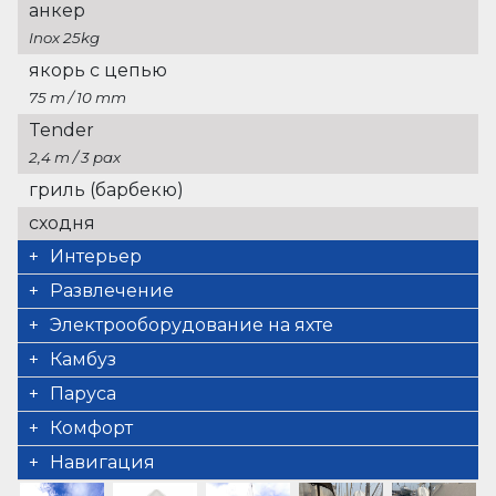
анкер
Inox 25kg
якорь с цепью
75 m / 10 mm
Tender
2,4 m / 3 pax
гриль (барбекю)
сходня
Интерьер
биотуалет (3)
Развлечение
подводный свет (2)
Электрооборудование на яхте
ђадио
обратный преобразователь
Камбуз
Bluetooth
200 W
морозильник
Паруса
внешние громкоговорители
обслуживаемый аккумулятор.сервисная
65 lt
электрическая лебедка
Комфорт
батарея
Холодильник
подушки кокпита
Навигация
520 A
95 lt
GPS картплоттер в кокпите