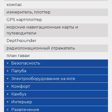
компас
измеритель, плоттер
GPS картплоттер
морские навигационные карты и
путеводители
Depthsounder
радиолокационный отражатель
план гаваи
Безопасность
спасательная подкова
Палуба
+ light
Душ в кокпите
Электрооборудование на яхте
факел
cold water only
обратный преобразователь
Комфорт
резервуар для сточных вод
лестница для купания
отопление
подушки кокпита
Камбуз
огнетушитель
столик кокпита
солнечные батареи
Sundeck cushions
плита
Интерьер
Прорезатель сетей награждения
якорь с цепью
кухонные принадлежности
барометр
Развлечение