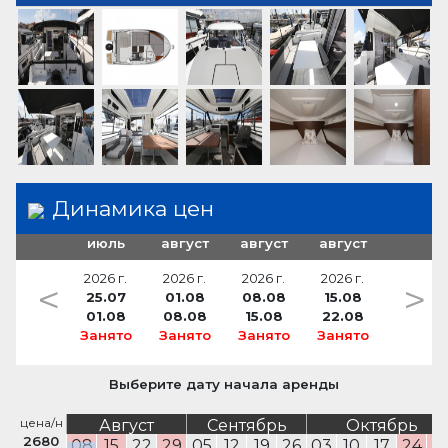
VHF радио
тузик
газовые балоны
FUSION sound system
набор инструментов для ремонта
привальные брусы
горячая вода
туманный горн
швартовые тросы
except on cockpit
аптечка первой медицинской помощи
электрический брашпиль
Холодильник
проблесковый огонь
40l
навесной тент
сигнальные ракеты и факелы
платформа для купания
Динамика цен
июль
август
август
август
2026 г.
2026 г.
2026 г.
2026 г.
<
>
25.07
01.08
08.08
15.08
01.08
08.08
15.08
22.08
Занято
Занято
Занято
Занято
Выберите дату начала аренды
цена/н
Август
Сентябрь
Октябрь
2680
08
15
22
29
05
12
19
26
03
10
17
24
3