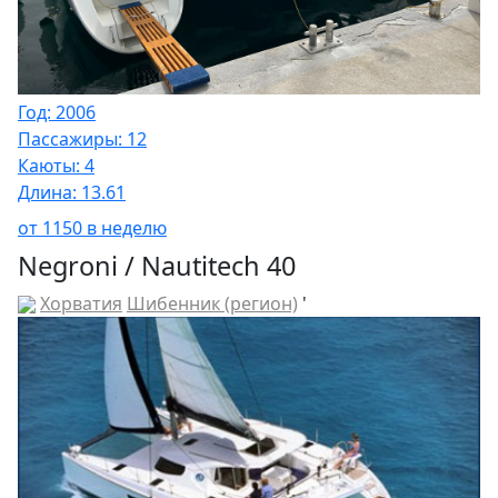
Год: 2006
Пассажиры: 12
Каюты: 4
Длина: 13.61
от 1150 в неделю
Negroni / Nautitech 40
Хорватия
Шибенник (регион)
'