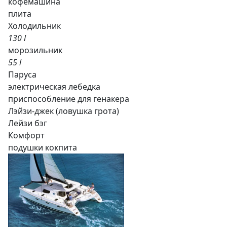
кофемашина
плита
Холодильник
130 l
морозильник
55 l
Паруса
электрическая лебедка
приспособление для генакера
Лэйзи-джек (ловушка грота)
Лейзи бэг
Комфорт
подушки кокпита