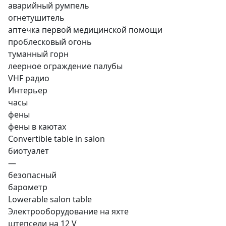
аварийный румпель
огнетушитель
аптечка первой медицинской помощи
проблесковый огонь
туманный горн
леерное ограждение палубы
VHF радио
Интерьер
часы
фены
фены в каютах
Convertible table in salon
биотуалет
—
безопасный
барометр
Lowerable salon table
Электрооборудование на яхте
штепсели на 12 V