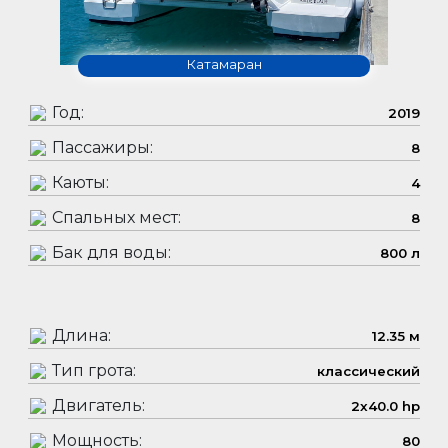
Катамаран
Год:
2019
Пассажиры:
8
Каюты:
4
Спальных мест:
8
Бак для воды:
800 л
Длина:
12.35 м
Тип грота:
классический
Двигатель:
2x40.0 hp
Мощность:
80