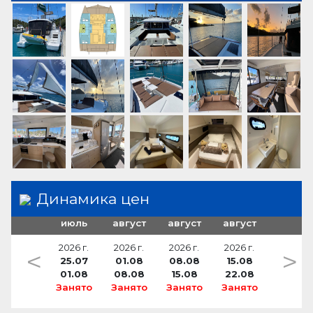
272 L
столик кокпита (2)
+ sunbed cushions
саморегулирующийся браншпиль
фены в каютах (5)
печь
+ 2 fwd cockpit tables
Gaz
подвесной мотор
Динамика цен
июль
август
август
август
2026 г.
2026 г.
2026 г.
2026 г.
<
>
25.07
01.08
08.08
15.08
01.08
08.08
15.08
22.08
Занято
Занято
Занято
Занято