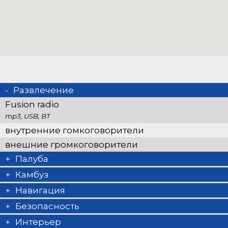
Развлечение
Fusion radio
mp3, USB, BT
внутренние гомкоговорители
внешние громкоговорители
Палуба
Спрейхуд
Камбуз
тузик
Холодильник
Навигация
сходня
горячая вода
автопилот
Безопасность
электрический брашпиль
кофемашина
подрулька
VHF радио
Интерьер