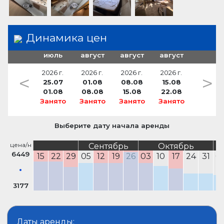
Динамика цен
июль
август
август
август
2026 г.
2026 г.
2026 г.
2026 г.
<
>
25.07
01.08
08.08
15.08
01.08
08.08
15.08
22.08
Занято
Занято
Занято
Занято
Выберите дату начала аренды
цена/н
Сентябрь
Октябрь
6449
15
22
29
05
12
19
26
03
10
17
24
31
0
3177
Даты аренды: