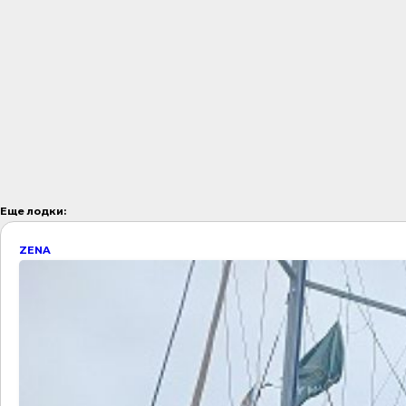
Еще лодки:
ZENA