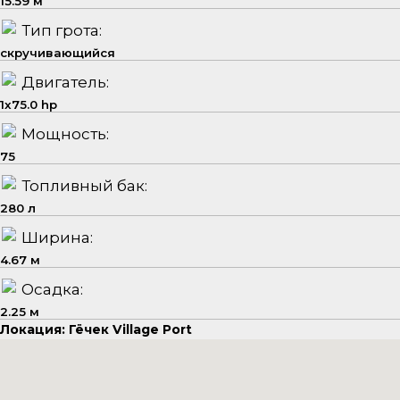
15.59 м
Тип грота:
скручивающийся
Двигатель:
1x75.0 hp
Мощность:
75
Топливный бак:
280 л
Ширина:
4.67 м
Осадка:
2.25 м
Локация: Гёчек Village Port