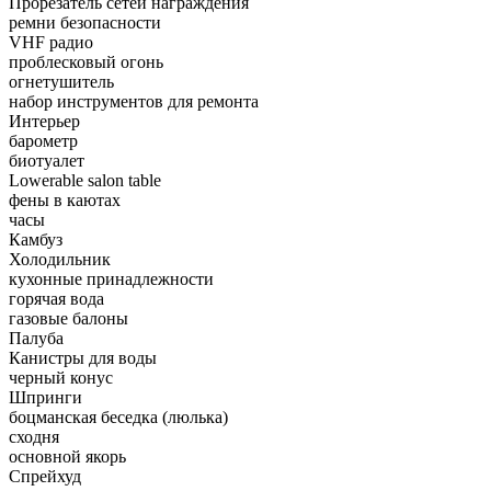
Прорезатель сетей награждения
ремни безопасности
VHF радио
проблесковый огонь
огнетушитель
набор инструментов для ремонта
Интерьер
барометр
биотуалет
Lowerable salon table
фены в каютах
часы
Камбуз
Холодильник
кухонные принадлежности
горячая вода
газовые балоны
Палуба
Канистры для воды
черный конус
Шпринги
боцманская беседка (люлька)
сходня
основной якорь
Спрейхуд