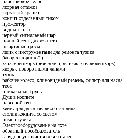
пластиковое ведро
якорная оттяжка
кормовой кранец
кокпит отделанный тиком
прожектор
водный шланг
черный сигнальный шар
полный тент для кокпита
швартовые тросы
ящик с инструментами для ремонта тузика
багор отпорник (2)
запасной якорь (резервный, вспомогательный якорь)
якорь с поворотными лапами
тузик
рабочее колесо, клиновидный ремень, фильтр для масла
трос
привальные брусы
Душ в кокпите
навесной тент
канистры для дизельного топлива
столик кокпита со светом
помпа тузика
Электрооборудование на яхте
обратный преобразователь
зарядное устройство для батареи