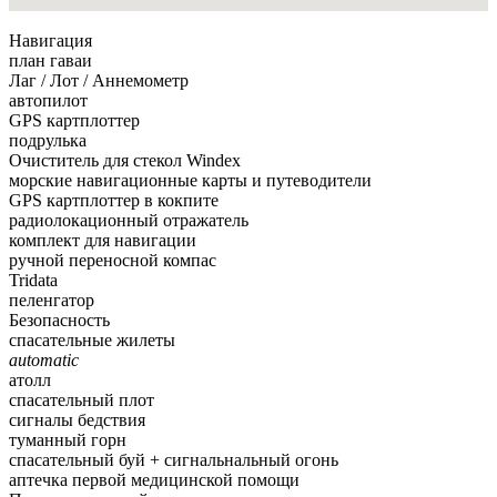
Навигация
план гаваи
Лаг / Лот / Аннемометр
автопилот
GPS картплоттер
подрулька
Очиститель для стекол Windex
морские навигационные карты и путеводители
GPS картплоттер в кокпите
радиолокационный отражатель
комплект для навигации
ручной переносной компас
Tridata
пеленгатор
Безопасность
спасательные жилеты
automatic
атолл
спасательный плот
сигналы бедствия
туманный горн
спасательный буй + сигнальнальный огонь
аптечка первой медицинской помощи