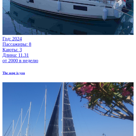
Год: 2024
Пассажиры: 8
Каюты: 3
Длина: 11.31
от 2000 в неделю
The song is you