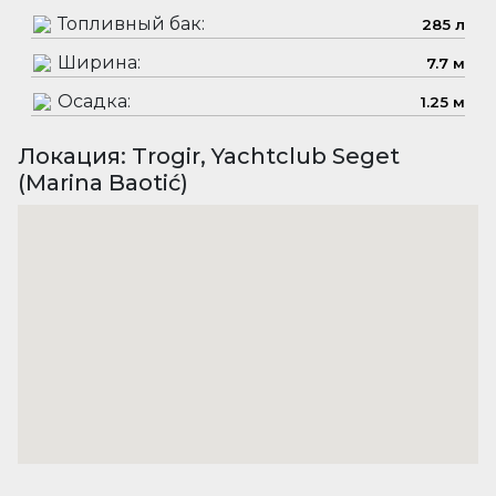
Топливный бак:
285 л
Ширина:
7.7 м
Осадка:
1.25 м
Локация: Trogir, Yachtclub Seget
(Marina Baotić)