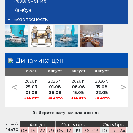
инструментыдля измерения силы ветра,
фены
электрическая лебедка
Развлечение
Кондиционер
скорости и глубины
биотуалет
FUSION sound system
Камбуз
зарядное устройство для батареи
кухонные принадлежности
Безопасность
обратный преобразователь
Холодильник
VHF радио
обслуживаемый аккумулятор.сервисная
батарея
Подключение к береговому источнику
питания
Динамика цен
USB sockets
июль
август
август
август
нагреватель воды
2026 г.
2026 г.
2026 г.
2026 г.
<
>
25.07
01.08
08.08
15.08
01.08
08.08
15.08
22.08
Занято
Занято
Занято
Занято
Выберите дату начала аренды
цена/н
Август
Сентябрь
Октябрь
14470
08
15
22
29
05
12
19
26
03
10
17
24
3