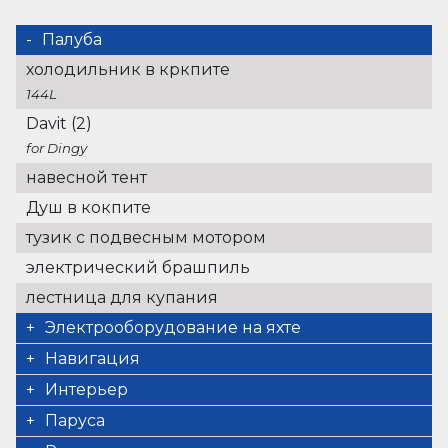
Палуба
холодильник в кркпите
144L
Davit (2)
for Dingy
навесной тент
Душ в кокпите
тузик с подвесным мотором
электрический брашпиль
лестница для купания
Электрооборудование на яхте
генератор
Навигация
11KVA
автопилот
Интерьер
опреснитель
GPS картплоттер
Convertible table in salon
Паруса
60 l/h