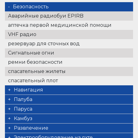
Безопасность
Аварийные радиобуи EPIRB
аптечка первой медицинской помощи
VHF радио
резервуар для сточных вод
Сигнальные огни
ремни безопасности
спасательные жилеты
спасательный плот
Навигация
Эхолот/Измеритель глубины
Палуба
GPS картплоттер
электрический брашпиль
Паруса
комплект для навигации
Flybridge
электрическая лебедка
Камбуз
спидометр (лаг)
Anchor winch remote control
Лейзи бэг
морозильник
Развлечение
Анемометр
навесной тент
брашпиль (2)
горячая вода
внешние громкоговорители
Электрооборудование на яхте