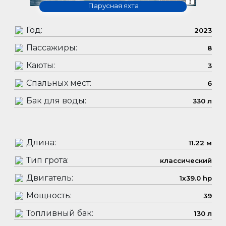
Парусная яхта
Год:
2023
Пассажиры:
8
Каюты:
3
Спальных мест:
6
Бак для воды:
330 л
Длина:
11.22 м
Тип грота:
классический
Двигатель:
1x39.0 hp
Мощность:
39
Топливный бак:
130 л