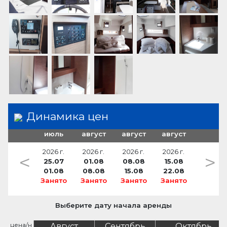
платформа для купания
утка для шпрингов
навесной тент
Динамика цен
июль
август
август
август
2026 г.
2026 г.
2026 г.
2026 г.
<
>
25.07
01.08
08.08
15.08
01.08
08.08
15.08
22.08
Занято
Занято
Занято
Занято
Выберите дату начала аренды
цена/н
Август
Сентябрь
Октябрь