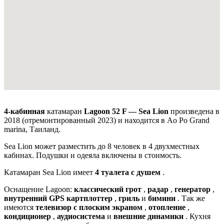
4-кабинная
катамаран
Lagoon 52 F — Sea Lion
произведена в
2018 (отремонтированный 2023) и находится в Ao Po Grand
marina, Таиланд.
Sea Lion может разместить до 8 человек в 4 двухместных
кабинах. Подушки и одеяла включены в стоимость.
Катамаран Sea Lion имеет
4 туалета с душем
.
Оснащение Lagoon:
классический грот
,
радар
,
генератор
,
внутренний GPS картплоттер
,
гриль
и
бимини
. Так же
имеются
телевизор с плоским экраном
,
отопление
,
кондиционер
,
аудиосистема
и
внешние динамики
. Кухня