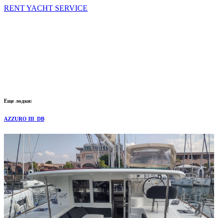
RENT YACHT SERVICE
Еще лодки:
AZZURO III_DB