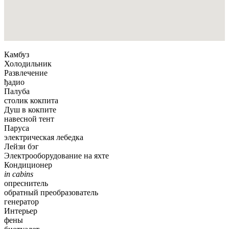
Камбуз
Холодильник
Развлечение
ђадио
Палуба
столик кокпита
Душ в кокпите
навесной тент
Паруса
электрическая лебедка
Лейзи бэг
Электрооборудование на яхте
Кондиционер
in cabins
опреснитель
обратный преобразователь
генератор
Интерьер
фены