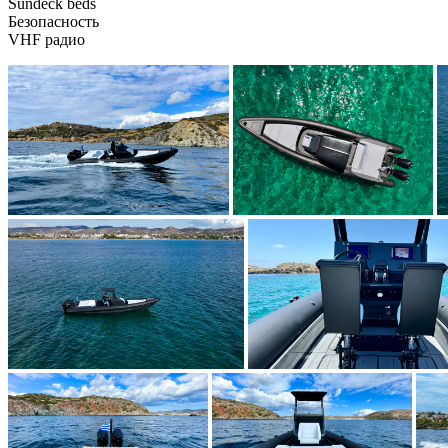
Sundeck beds
Безопасность
VHF радио