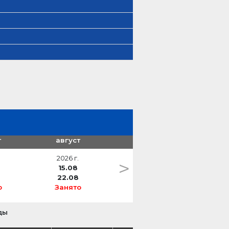
т
август
2026 г.
>
15.08
22.08
о
Занято
ды