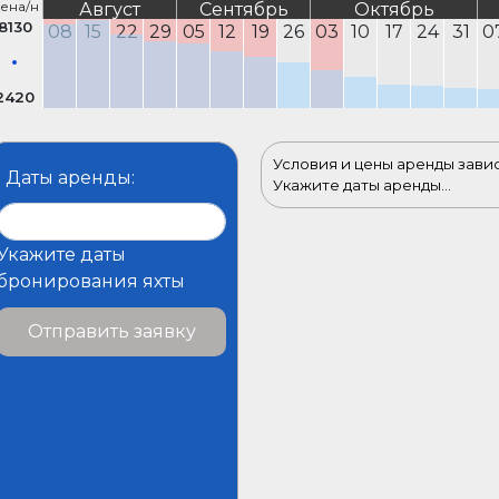
ена/н
Август
Сентябрь
Октябрь
8130
08
15
22
29
05
12
19
26
03
10
17
24
31
0
2420
Условия и цены аренды зави
Даты аренды:
Укажите даты аренды...
Укажите даты
бронирования яхты
Отправить заявку