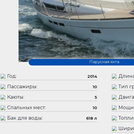
Парусная яхта
Год:
Длина
2014
Пассажиры:
Тип гр
10
Каюты:
Двига
5
Спальных мест:
Мощно
10
Бак для воды:
Топли
618 л
Шири