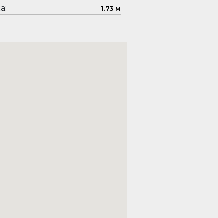
а:
1.73 м