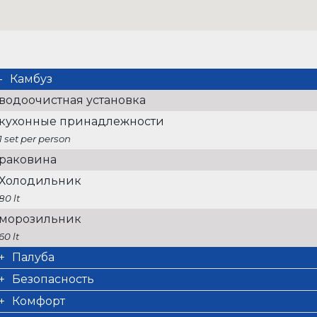
Камбуз
водоочистная установка
кухонные принадлежности
1 set per person
раковина
Холодильник
80 lt
морозильник
60 lt
Палуба
кокпит отделанный тиком
Безопасность
якорь с цепью
/
Комфорт
Inox Anchor, 32kg with chain MT75 D10