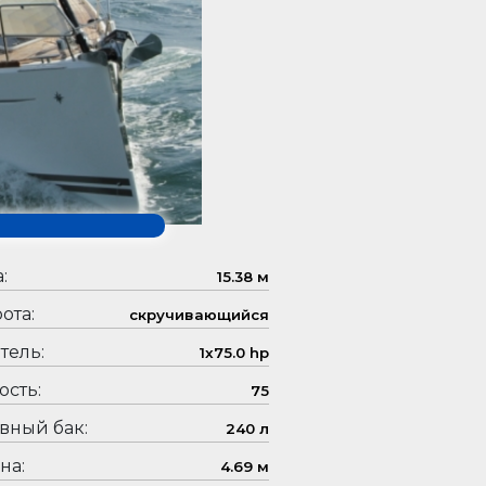
:
15.38 м
ота:
скручивающийся
тель:
1x75.0 hp
сть:
75
вный бак:
240 л
на:
4.69 м