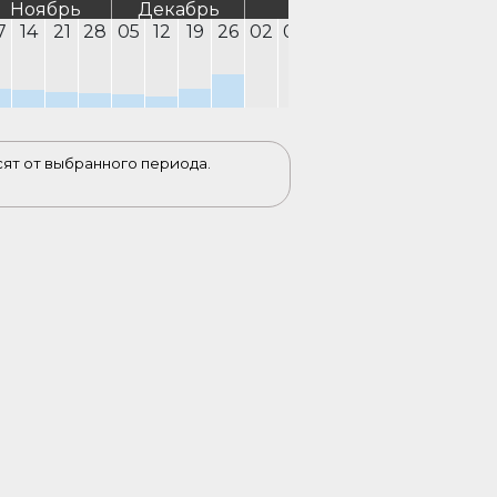
Ноябрь
Декабрь
Январь
Февра
7
14
21
28
05
12
19
26
02
09
16
23
30
06
13
2
сят от выбранного периода.