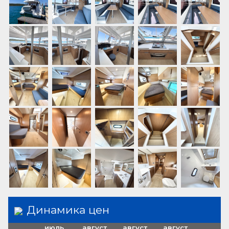
навесной тент
Fly sunbathing area
Flybridge
Динамика цен
июль
август
август
август