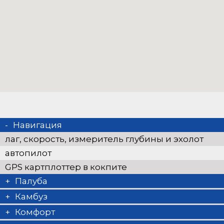
Навигация
лаг, скорость, измеритель глубины и эхолот
автопилот
GPS картплоттер в кокпите
Палуба
навесной тент
Камбуз
Душ в кокпите
Холодильник
Комфорт
Спрейхуд