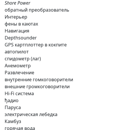
Shore Power
обратный преобразователь
Интерьер
фены в каютах
Навигация
Depthsounder
GPS картплоттер в кокпите
автопилот
спидометр (лаг)
Анемометр
Развлечение
внутренние гомкоговорители
внешние громкоговорители
Hi-Fi система
ђадио
Паруса
электрическая лебедка
Камбуз
горячая вода