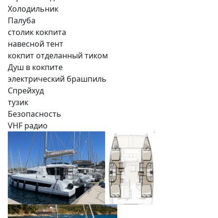
Холодильник
Палуба
столик кокпита
навесной тент
кокпит отделанный тиком
Душ в кокпите
электрический брашпиль
Спрейхуд
тузик
Безопасность
VHF радио