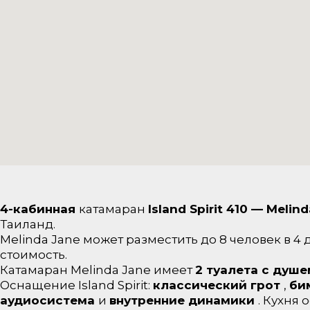
4-кабинная
катамаран
Island Spirit 410 — Melin
Таиланд.
Melinda Jane может разместить до 8 человек в 4
стоимость.
Катамаран Melinda Jane имеет
2 туалета с душ
Оснащение Island Spirit:
классический грот
,
би
аудиосистема
и
внутренние динамики
. Кухня