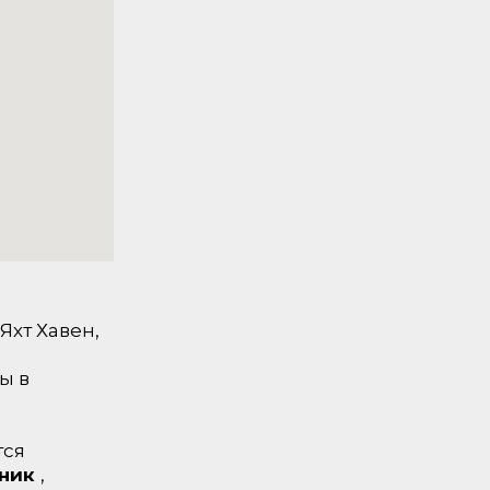
Яхт Хавен,
ы в
тся
ьник
,