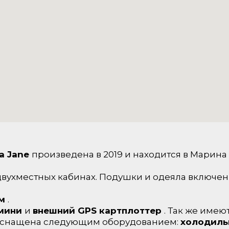
da Jane
произведена в 2019 и находится в Марина 
 двухместных кабинах. Подушки и одеяла включен
ем
.
мини
и
внешний GPS картплоттер
. Так же имею
 оснащена следующим оборудованием:
холодил