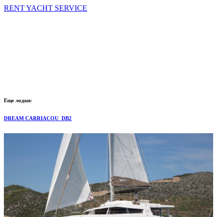
RENT YACHT SERVICE
Еще лодки:
DREAM CARRIACOU_DB2