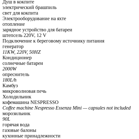
Душ в кокпите
электрический брашпиль
свет для кокпита
Электрооборудование на яхте
отопление
зарядное устройство для батареи
штепсель 220V, 12 V
Подключение к береговому источнику питания
генератор
11KW, 220V, 50HZ
Кондиционер
солнечные батареи
2000W
опреснитель
180L/h
Камбуз
микроволновая печь
Холодильник
кофемашина NESPRESSO
Coffee machine Nespresso Essenza Mini — capsules not included
морозильник
90L
горячая вода
газовые балоны
кухонные принадлежности