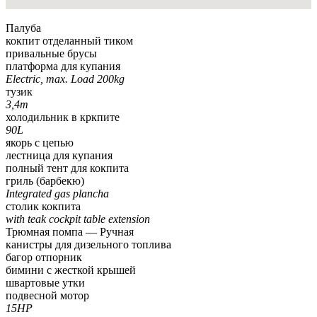
Палуба
кокпит отделанный тиком
привальные брусы
платформа для купания
Electric, max. Load 200kg
тузик
3,4m
холодильник в кркпите
90L
якорь с цепью
лестница для купания
полный тент для кокпита
гриль (барбекю)
Integrated gas plancha
столик кокпита
with teak cockpit table extension
Трюмная помпа — Pучная
канистры для дизельного топлива
багор отпорник
бимини с жесткой крышей
швартовые утки
подвесной мотор
15HP