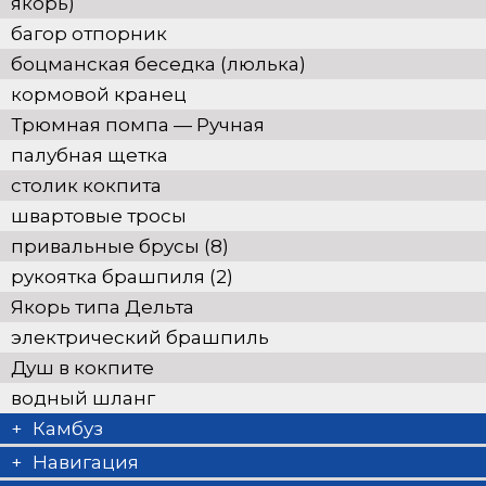
якорь)
багор отпорник
боцманская беседка (люлька)
кормовой кранец
Трюмная помпа — Pучная
палубная щетка
столик кокпита
швартовые тросы
привальные брусы (8)
рукоятка брашпиля (2)
Якорь типа Дельта
электрический брашпиль
Душ в кокпите
водный шланг
Камбуз
Электрическая кофемашина
Навигация
filters provided