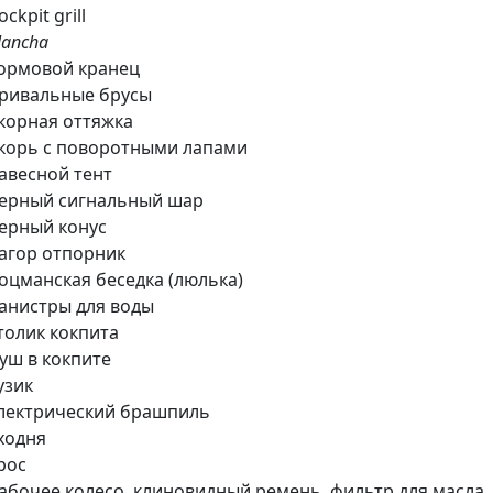
ockpit grill
lancha
ормовой кранец
ривальные брусы
корная оттяжка
корь с поворотными лапами
авесной тент
ерный сигнальный шар
ерный конус
агор отпорник
оцманская беседка (люлька)
анистры для воды
толик кокпита
уш в кокпите
узик
лектрический брашпиль
ходня
рос
абочее колесо, клиновидный ремень, фильтр для масла