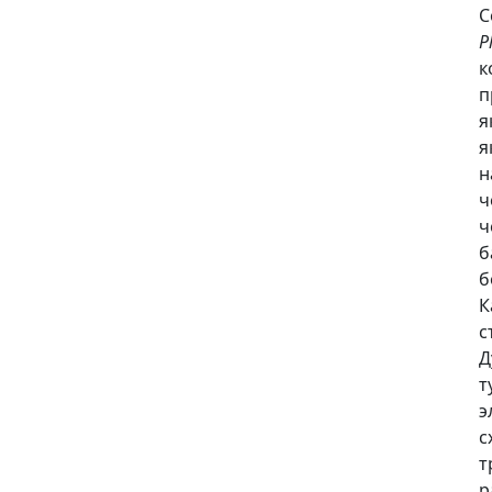
C
P
к
п
я
я
н
ч
ч
б
б
К
с
Д
т
э
с
т
р