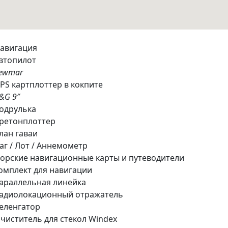
авигация
втопилот
ewmar
PS картплоттер в кокпите
&G 9″
одрулька
ретонплоттер
лан гаваи
аг / Лот / Аннемометр
орские навигационные карты и путеводители
омплект для навигации
араллельная линейка
адиолокационный отражатель
еленгатор
чиститель для стекол Windex