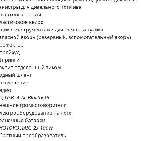
анистры для дизельного топлива
вартовые тросы
ластиковое ведро
щик с инструментами для ремонта тузика
апасной якорь (резервный, вспомогательный якорь)
рожектор
прейхуд
принги
окпит отделанный тиком
одный шланг
азвлечение
адио
D, USB, AUX, Bluetooth
нешние громкоговорители
лектрооборудование на яхте
олнечные батареи
HOTOVOLTAIC, 2x 100W
братный преобразователь