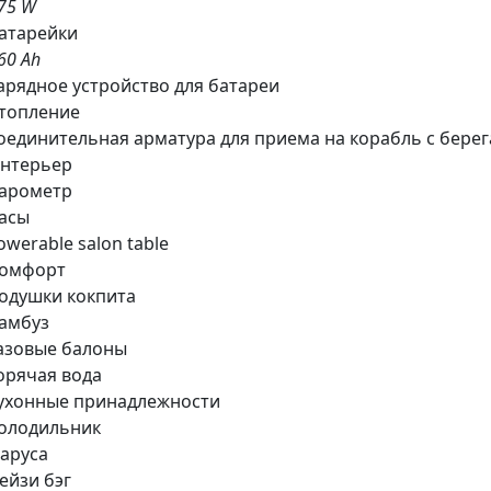
75 W
атарейки
60 Ah
арядное устройство для батареи
топление
оединительная арматура для приема на корабль с берег
нтерьер
арометр
асы
owerable salon table
омфорт
одушки кокпита
амбуз
азовые балоны
орячая вода
ухонные принадлежности
олодильник
аруса
ейзи бэг