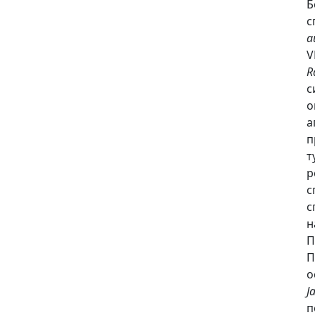
Б
с
a
V
R
с
о
а
п
т
р
с
с
н
П
П
о
J
п