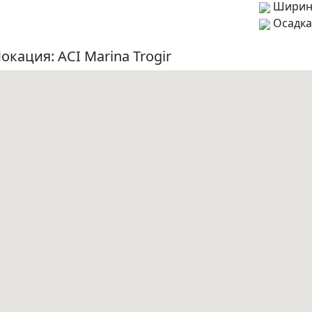
Ширин
Осадка
окация: ACI Marina Trogir