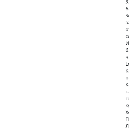
3
б
3
з
о
с
И
б
ч
L
К
п
К
г
г
к
Х
П
Л