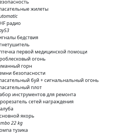
езопасность
пасательные жилеты
utomatic
HF радио
ay53
игналы бедствия
гнетушитель
птечка первой медицинской помощи
роблесковый огонь
уманный горн
емни безопасности
пасательный буй + сигнальнальный огонь
пасательный плот
абор инструментов для ремонта
рорезатель сетей награждения
алуба
сновной якорь
ambo 22 kg
омпа тузика