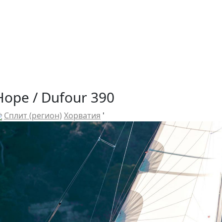
Hope / Dufour 390
Сплит (регион)
Хорватия
'