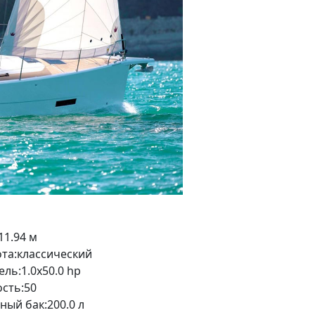
11.94 м
та:
классический
ель:
1.0x50.0 hp
сть:
50
ный бак:
200.0 л