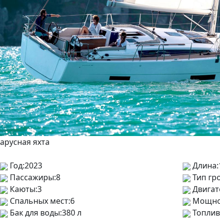
арусная яхта
Год:
2023
Длина:
Пассажиры:
8
Тип гро
Каюты:
3
Двигат
Спальных мест:
6
Мощно
Бак для воды:
380 л
Топлив