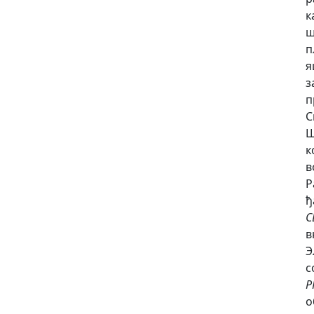
к
ш
п
я
з
п
С
Ш
к
в
Р
ђ
C
в
Э
с
P
о