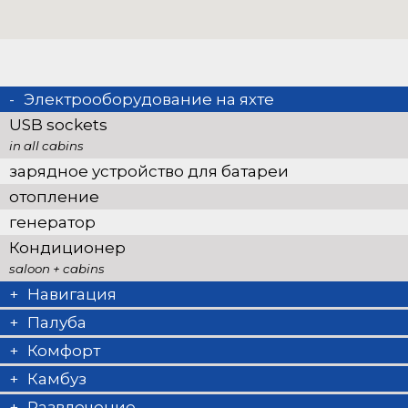
Электрооборудование на яхте
USB sockets
in all cabins
зарядное устройство для батареи
отопление
генератор
Кондиционер
saloon + cabins
Навигация
полный набор навигационного оборудования
Палуба
B&G
навесной тент
Комфорт
Tridata
столик кокпита
постельное белье
Камбуз
GPS картплоттер в кокпите
Душ в кокпите
Холодильник (2)
Развлечение