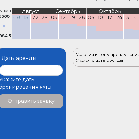
ена/н
Август
Сентябрь
Октябрь
5600
08
15
22
29
05
12
19
26
03
10
17
24
31
0
984.5
Условия и цены аренды зави
Даты аренды:
Укажите даты аренды...
Укажите даты
бронирования яхты
Отправить заявку