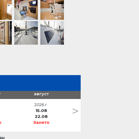
а
т
август
2026 г.
>
15.08
22.08
о
Занято
ды