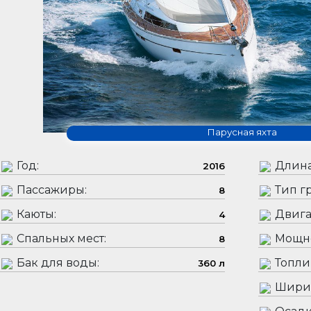
Парусная яхта
Год:
Длина
2016
Пассажиры:
Тип гр
8
Каюты:
Двига
4
Спальных мест:
Мощно
8
Бак для воды:
Топли
360 л
Шири