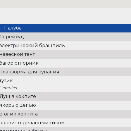
Палуба
Спрейхуд
электрический брашпиль
навесной тент
багор отпорник
платформа для купания
тузик
Hercules
Душ в кокпите
якорь с цепью
столик кокпита
кокпит отделанный тиком