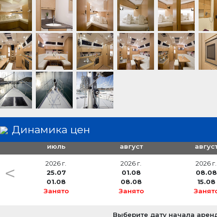
Электрические штепсили 220V во всех отсеках судн
Динамика цен
июль
август
авгус
2026 г.
2026 г.
2026 г.
<
25.07
01.08
08.08
01.08
08.08
15.08
Занято
Занято
Занят
Выберите дату начала арен