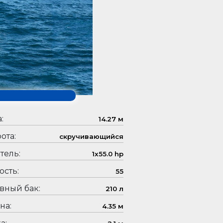
:
14.27 м
ота:
скручивающийся
тель:
1x55.0 hp
сть:
55
вный бак:
210 л
на:
4.35 м