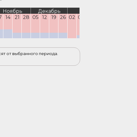
Ноябрь
Декабрь
Январь
Февра
7
14
21
28
05
12
19
26
02
09
16
23
30
06
13
2
сят от выбранного периода.