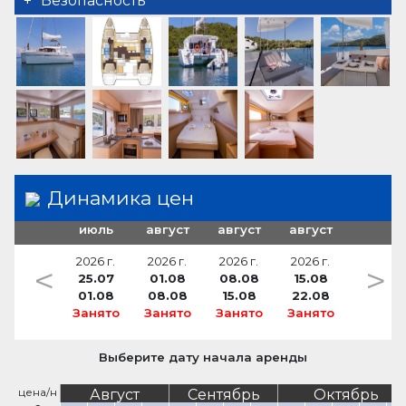
Безопасность
лестница для купания
Анемометр
постельное белье
VHF радио
Davit
автопилот
навесной тент
тузик с подвесным мотором
– dinghy Highfield, Outboard 8hp
Динамика цен
июль
август
август
август
2026 г.
2026 г.
2026 г.
2026 г.
<
>
25.07
01.08
08.08
15.08
01.08
08.08
15.08
22.08
Занято
Занято
Занято
Занято
Выберите дату начала аренды
цена/н
Август
Сентябрь
Октябрь